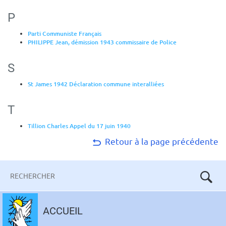
P
Parti Communiste Français
PHILIPPE Jean, démission 1943 commissaire de Police
S
St James 1942 Déclaration commune interalliées
T
Tillion Charles Appel du 17 juin 1940
Retour à la page précédente
Mots-
clés
Aller
au
ACCUEIL
contenu