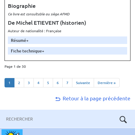
Biographie
Ce livre est consultable au siège AFMD
De Michel ETIEVENT
(historien)
Auteur de nationalité : Française
Résumé
Fiche technique
Page 1 de 30
1
2
3
4
5
6
7
Suivante
Dernière »
Retour à la page précédente
Mots-
clés
Aller