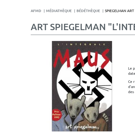
AFMD
MÉDIATHÈQUE
BÉDÉTHÈQUE
SPIEGELMAN ART
ART SPIEGELMAN "L'IN
Le p
date
Ce r
d'an
des 