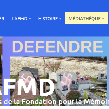
ER
L'AFMD
HISTOIRE
MÉDIATHÈQUE
AFMD
 de la Fondation pour la Mémoir