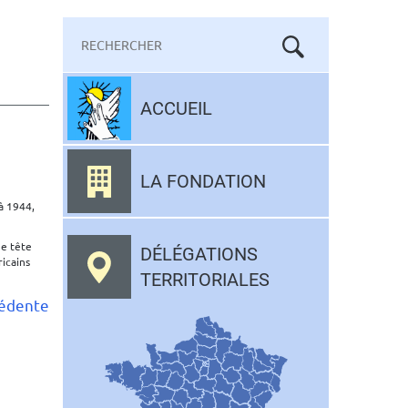
Mots-
clés
Aller
au
ACCUEIL
contenu
LA FONDATION
 à 1944,
ne tête
DÉLÉGATIONS
ricains
TERRITORIALES
cédente