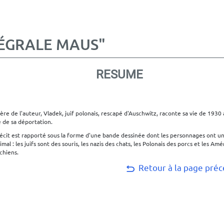
TÉGRALE MAUS"
RESUME
ère de l'auteur, Vladek, juif polonais, rescapé d'Auschwitz, raconte sa vie de 1930
 de sa déportation.
écit est rapporté sous la forme d'une bande dessinée dont les personnages ont u
imal : les juifs sont des souris, les nazis des chats, les Polonais des porcs et les Amé
chiens.
Retour à la page pré