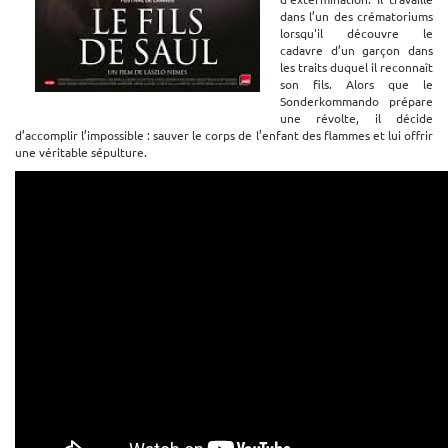
dans l’un des crématoriums
lorsqu'il découvre le
cadavre d’un garçon dans
les traits duquel il reconnaît
son fils. Alors que le
Sonderkommando prépare
une révolte, il décide
d’accomplir l’impossible : sauver le corps de l’enfant des flammes et lui offrir
une véritable sépulture.