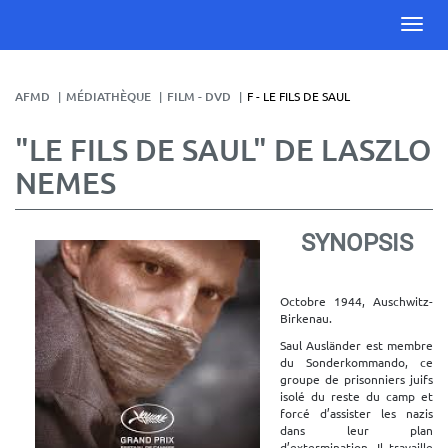
AFMD
MÉDIATHÈQUE
FILM - DVD
F - LE FILS DE SAUL
"LE FILS DE SAUL" DE LASZLO
NEMES
SYNOPSIS
Octobre 1944, Auschwitz-
Birkenau.
Saul Ausländer est membre
du Sonderkommando, ce
groupe de prisonniers juifs
isolé du reste du camp et
forcé d’assister les nazis
dans leur plan
d’extermination. Il travaille