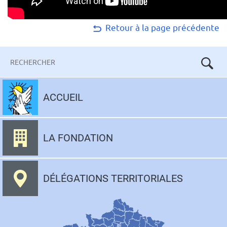
Retour à la page précédente
Mots-
clés
Aller
au
ACCUEIL
contenu
LA FONDATION
DÉLÉGATIONS TERRITORIALES