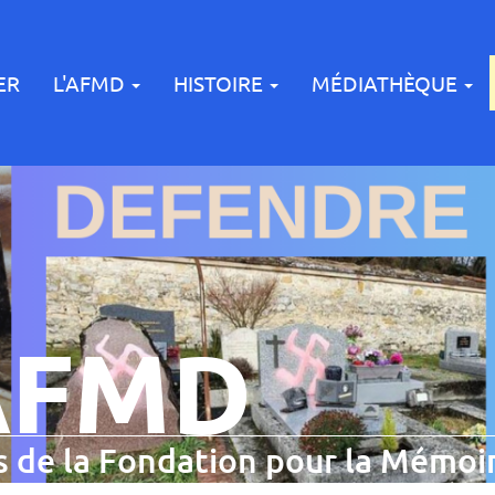
ER
L'AFMD
HISTOIRE
MÉDIATHÈQUE
AFMD
 de la Fondation pour la Mémoir