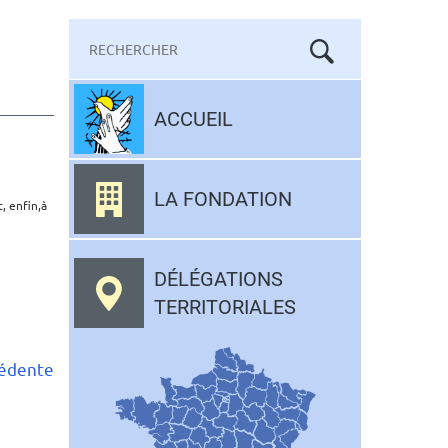
Mots-
clés
Aller
au
ACCUEIL
contenu
LA FONDATION
, enfin,à
DÉLÉGATIONS
TERRITORIALES
cédente