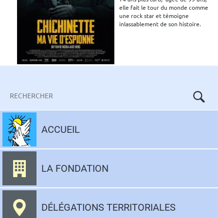
elle fait le tour du monde comme
une rock star et témoigne
inlassablement de son histoire.
Retour à la page précédente
Mots-
clés
Aller
au
ACCUEIL
contenu
LA FONDATION
DÉLÉGATIONS TERRITORIALES