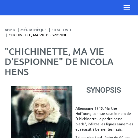
AFMD
MÉDIATHÈQUE
FILM - DVD
CHICHINETTE, MA VIE D'ESPIONNE
"CHICHINETTE, MA VIE
D'ESPIONNE" DE NICOLA
HENS
SYNOPSIS
Allemagne 1945, Marthe
Hoffnung connue sous le nom de
"Chichinette, la petite casse-
pieds", infiltre les lignes ennemies
et réussit à berner les nazis.
74 ans plus tard, âgée de 99 ans,