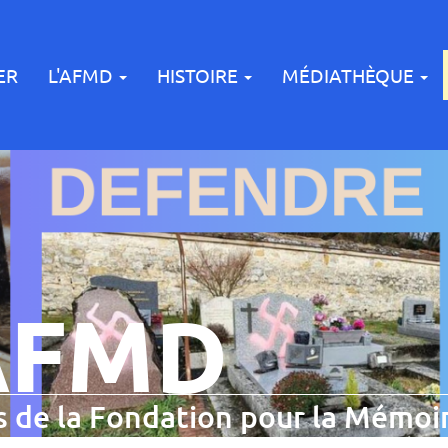
ER
L'AFMD
HISTOIRE
MÉDIATHÈQUE
AFMD
 de la Fondation pour la Mémoir