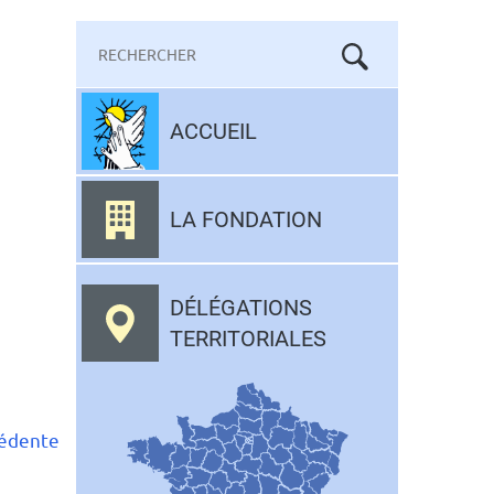
Mots-
clés
Aller
au
ACCUEIL
contenu
LA FONDATION
DÉLÉGATIONS
TERRITORIALES
cédente