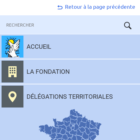
Retour à la page précédente
Mots-
clés
Aller
au
ACCUEIL
contenu
LA FONDATION
DÉLÉGATIONS TERRITORIALES