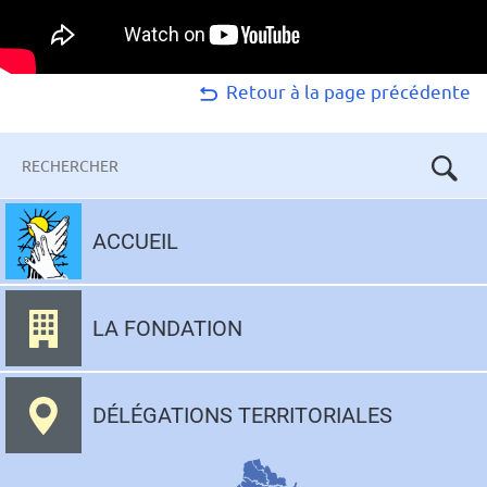
Retour à la page précédente
Mots-
clés
Aller
au
ACCUEIL
contenu
LA FONDATION
DÉLÉGATIONS TERRITORIALES