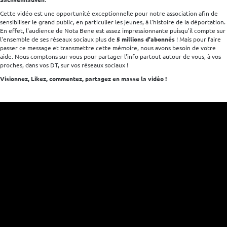
Cette vidéo est une opportunité exceptionnelle pour notre association afin de
sensibiliser le grand public, en particulier les jeunes, à l'histoire de la déportation.
En effet, l'audience de Nota Bene est assez impressionnante puisqu'il compte sur
l'ensemble de ses réseaux sociaux plus de
5 millions d'abonnés
! Mais pour faire
passer ce message et transmettre cette mémoire, nous avons besoin de votre
aide. Nous comptons sur vous pour partager l'info partout autour de vous, à vos
proches, dans vos DT, sur vos réseaux sociaux !
Visionnez, Likez, commentez, partagez en masse la vidéo !