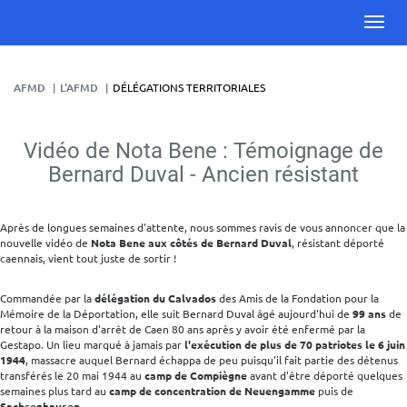
AFMD
L'AFMD
DÉLÉGATIONS TERRITORIALES
Vidéo de Nota Bene : Témoignage de
Bernard Duval - Ancien résistant
Après de longues semaines d'attente, nous sommes ravis de vous annoncer que la
nouvelle vidéo de
Nota Bene aux côtés de Bernard Duval
, résistant déporté
caennais, vient tout juste de sortir !
Commandée par la
délégation du Calvados
des Amis de la Fondation pour la
Mémoire de la Déportation, elle suit Bernard Duval âgé aujourd'hui de
99 ans
de
retour à la maison d'arrêt de Caen 80 ans après y avoir été enfermé par la
Gestapo. Un lieu marqué à jamais par
l'exécution de plus de 70 patriotes le 6 juin
1944
, massacre auquel Bernard échappa de peu puisqu'il fait partie des détenus
transférés le 20 mai 1944 au
camp de Compiègne
avant d'être déporté quelques
semaines plus tard au
camp de concentration de Neuengamme
puis de
Sachsenhausen
.