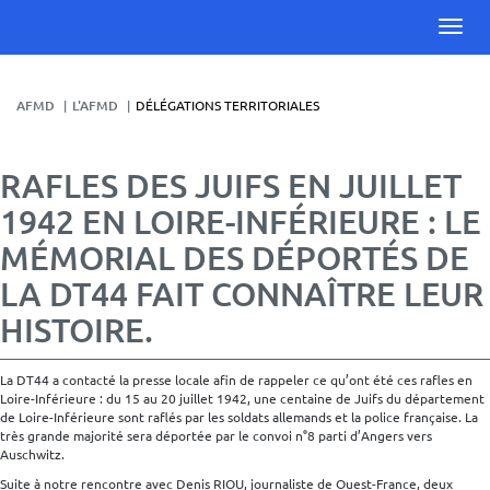
AFMD
L'AFMD
DÉLÉGATIONS TERRITORIALES
RAFLES DES JUIFS EN JUILLET
1942 EN LOIRE-INFÉRIEURE : LE
MÉMORIAL DES DÉPORTÉS DE
LA DT44 FAIT CONNAÎTRE LEUR
HISTOIRE.
La DT44 a contacté la presse locale afin de rappeler ce qu’ont été ces rafles en
Loire-Inférieure : du 15 au 20 juillet 1942, une centaine de Juifs du département
de Loire-Inférieure sont raflés par les soldats allemands et la police française. La
très grande majorité sera déportée par le convoi n°8 parti d’Angers vers
Auschwitz.
Suite à notre rencontre avec Denis RIOU, journaliste de Ouest-France, deux