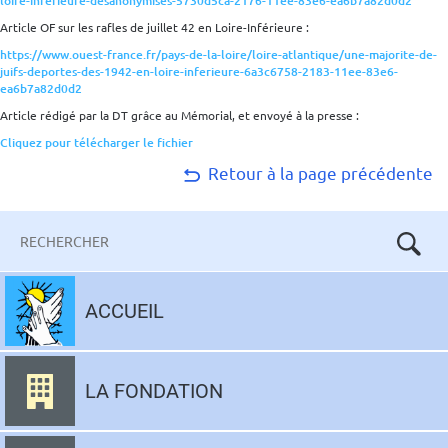
loire-inferieure-desanonymises-5730d5ca-2176-11ee-83e6-ea6b7a82d0d2
Article OF sur les rafles de juillet 42 en Loire-Inférieure :
https://www.ouest-france.fr/pays-de-la-loire/loire-atlantique/une-majorite-de-
juifs-deportes-des-1942-en-loire-inferieure-6a3c6758-2183-11ee-83e6-
ea6b7a82d0d2
Article rédigé par la DT grâce au Mémorial, et envoyé à la presse :
Cliquez pour télécharger le fichier
Retour à la page précédente
Mots-
clés
Aller
au
ACCUEIL
contenu
LA FONDATION