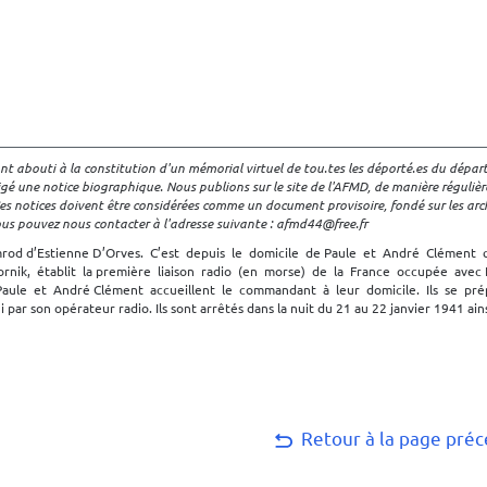
ont abouti à la constitution d'un mémorial virtuel de tou.tes les déporté.es du dépa
igé une notice biographique. Nous publions sur le site de l'AFMD, de manière régulière
 Ces notices doivent être considérées comme un document provisoire, fondé sur les arch
us pouvez nous contacter à l'adresse suivante : afmd44@free.fr
rod d’Estienne D’Orves. C’est depuis le domicile de Paule et André Clément qu
ik, établit la première liaison radio (en morse) de la France occupée avec 
aule et André Clément accueillent le commandant à leur domicile. Ils se pr
ar son opérateur radio. Ils sont arrêtés dans la nuit du 21 au 22 janvier 1941 ains
Retour à la page pré