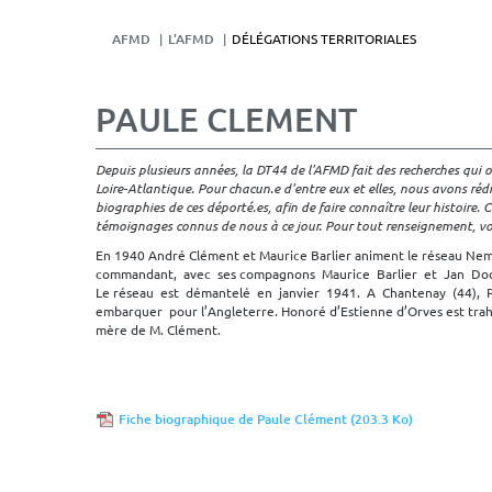
AFMD
L'AFMD
DÉLÉGATIONS TERRITORIALES
PAULE CLEMENT
Depuis plusieurs années, la DT44 de l'AFMD fait des recherches qui 
Loire-Atlantique. Pour chacun.e d'entre eux et elles, nous avons réd
biographies de ces déporté.es, afin de faire connaître leur histoire.
témoignages connus de nous à ce jour. Pour tout renseignement, vo
En 1940 André Clément et Maurice Barlier animent le réseau Nem
commandant, avec ses compagnons Maurice Barlier et Jan Doorn
Le réseau est démantelé en janvier 1941. A Chantenay (44), P
embarquer pour l’Angleterre. Honoré d’Estienne d’Orves est trahi p
mère de M. Clément.
Fiche biographique de Paule Clément
(203.3 Ko)