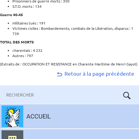
Prisonniers de guerre morts : 350
S.T.O. morts : 134
Guerre 40-45
Militaires tués : 191
Victimes civiles : Bombardements, combats de la Libération, disparus : 1
739
TOTAL DES MORTS
charentais : 4 232
Autres : 797
(Extraits de : OCCUPATION ET RESISTANCE en Charente Maritime de Henri Gayot)
Retour à la page précédente
Mots-
clés
Aller
au
ACCUEIL
contenu