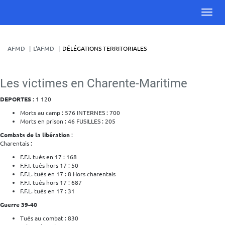
AFMD
L'AFMD
DÉLÉGATIONS TERRITORIALES
Les victimes en Charente-Maritime
DEPORTES
: 1 120
Morts au camp : 576 INTERNES : 700
Morts en prison : 46 FUSILLES : 205
Combats de la libération
:
Charentais :
F.F.I. tués en 17 : 168
F.F.I. tués hors 17 : 50
F.F.L. tués en 17 : 8 Hors charentais
F.F.I. tués hors 17 : 687
F.F.L. tués en 17 : 31
Guerre 39-40
Tués au combat : 830