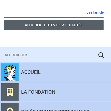
CON
Lire l'article
ANN
30
AFFICHER TOUTES LES ACTUALITÉS
ANS
Mots-
clés
Aller
au
ACCUEIL
contenu
LA FONDATION