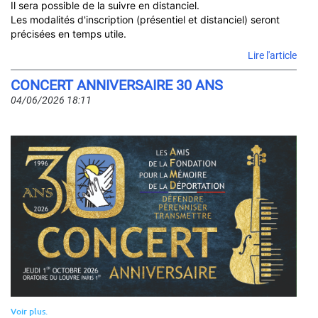
Il sera possible de la suivre en distanciel.
Les modalités d'inscription (présentiel et distanciel) seront
précisées en temps utile.
Conf
Lire l'article
:
CONCERT ANNIVERSAIRE 30 ANS
"L’hé
de
04/06/2026 18:11
Nur
:
Raci
et
traje
de
la
resp
péna
des
acte
écon
Voir plus.