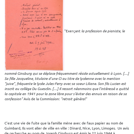
"Exerçant
la profession de pianiste, le
nommé Ginsburg qui se déplace fréquemment réside actuellement à Lyon. […]
Sa fille Jacqueline, titulaire d’une CI au titre de lycéenne avec la mention
“juive”, fréquente le lycée Jules-Ferry avec sa soeur Liliane. Son fils Lucien est
inscrit au collège Du Guesclin. […] Il ressort néanmoins que l’intéressé a quitté
la capitale en 1941 pour la zone libre pour s’éviter des ennuis en raison de sa
confession"
Avis de la Commission:
"retrait général"
C'est une vie de fuite que la famille méne avec de faux papier au nom de
Guimbard, Ils vont aller de ville en ville : Dinard, Nice, Lyon, Limoges. Un avis
de recherche au nom de Joseph Ginsburg est émis le 22 juin 1944 à