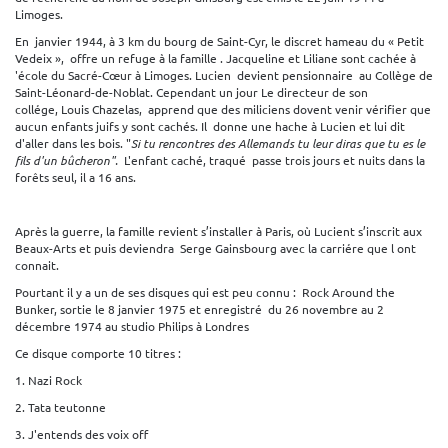
Limoges.
En janvier 1944, à 3 km du bourg de Saint-Cyr, le discret hameau du « Petit
Vedeix », offre un refuge à la famille . Jacqueline et Liliane sont cachée à
'école du Sacré-Cœur à Limoges. Lucien devient pensionnaire
au Collège de
Saint-Léonard-de-Noblat. Cependant un jour Le directeur de son
collége, Louis Chazelas, apprend que des miliciens dovent venir vérifier que
aucun enfants juifs y sont cachés. Il donne une hache à Lucien et lui dit
d'aller dans les bois. "
Si tu rencontres des Allemands tu leur diras que tu es le
fils d'un bûcheron".
L'enfant caché, traqué passe trois jours et nuits dans la
forêts seul, il a 16 ans.
Après la guerre, la famille revient s’installer à Paris, où Lucient s’inscrit aux
Beaux-Arts et puis deviendra Serge Gainsbourg avec la carriére que l ont
connait.
Pourtant il y a un de ses disques qui est peu connu : Rock Around the
Bunker, sortie le 8 janvier 1975 et enregistré du 26 novembre au 2
décembre 1974 au studio Philips à Londres
Ce disque comporte 10 titres :
1. Nazi Rock
2. Tata teutonne
3. J'entends des voix off