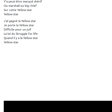
Y'a peut-être marqué shérif
Ou marshall ou big chief
Sur cette Yellow star
Yellow star
J'ai gagné la Yellow star
Je porte la Yellow star
Difficile pour un juif
La loi du Struggle for life
Quand il y a la Yellow star
Yellow star