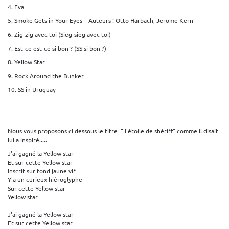
4. Eva
5. Smoke Gets in Your Eyes – Auteurs : Otto Harbach, Jerome Kern
6. Zig-zig avec toi (Sieg-sieg avec toi)
7. Est-ce est-ce si bon ? (SS si bon ?)
8. Yellow Star
9. Rock Around the Bunker
10. SS in Uruguay
Nous vous proposons ci dessous le titre " l'étoile de shériff" comme il disait
lui a inspiré.....
J'ai gagné la Yellow star
Et sur cette Yellow star
Inscrit sur fond jaune vif
Y'a un curieux hiéroglyphe
Sur cette Yellow star
Yellow star
J'ai gagné la Yellow star
Et sur cette Yellow star