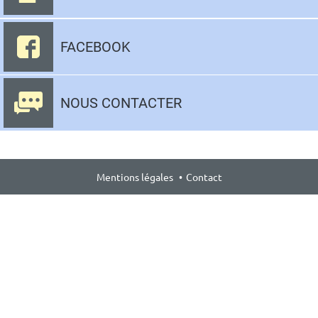
FACEBOOK
NOUS CONTACTER
Aller
au
Mentions légales
Contact
contenu