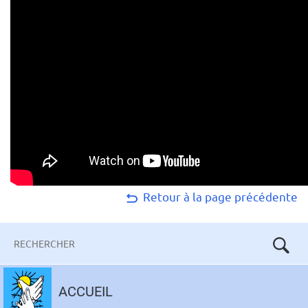
Retour à la page précédente
Mots-
clés
Aller
au
ACCUEIL
contenu