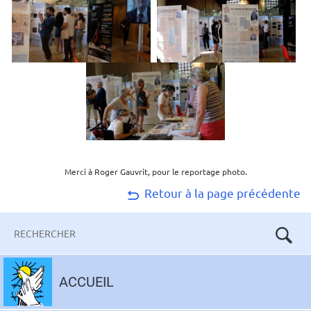
Merci à Roger Gauvrit, pour le reportage photo.
Retour à la page précédente
Mots-
clés
Aller
au
ACCUEIL
contenu