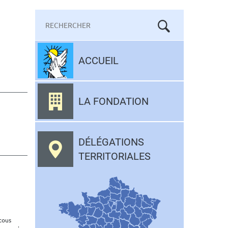
Mots-
clés
Aller
au
ACCUEIL
contenu
LA FONDATION
DÉLÉGATIONS
TERRITORIALES
 tous