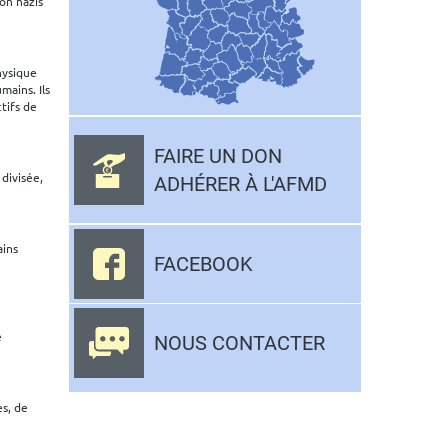
on nazis
hysique
mains. Ils
ctifs de
FAIRE UN DON
divisée,
ADHÉRER À L'AFMD
ains
FACEBOOK
e
e
NOUS CONTACTER
es, de