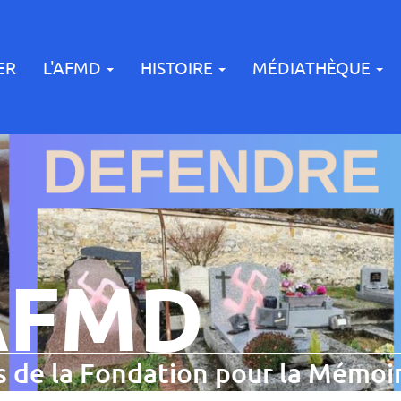
ER
L'AFMD
HISTOIRE
MÉDIATHÈQUE
AFMD
 de la Fondation pour la Mémoir