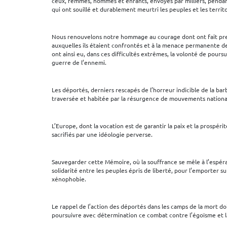
ceux, femmes, hommes et enfants, envoyés par milliers, penda
qui ont souillé et durablement meurtri les peuples et les terri
Nous renouvelons notre hommage au courage dont ont fait preuv
auxquelles ils étaient confrontés et à la menace permanente de l
ont ainsi eu, dans ces difficultés extrêmes, la volonté de poursuiv
guerre de l’ennemi.
Les déportés, derniers rescapés de l’horreur indicible de la bar
traversée et habitée par la résurgence de mouvements national
L’Europe, dont la vocation est de garantir la paix et la prospér
sacrifiés par une idéologie perverse.
Sauvegarder cette Mémoire, où la souffrance se mêle à l’espéran
solidarité entre les peuples épris de liberté, pour l’emporter 
xénophobie.
Le rappel de l’action des déportés dans les camps de la mort doi
poursuivre avec détermination ce combat contre l’égoïsme et l