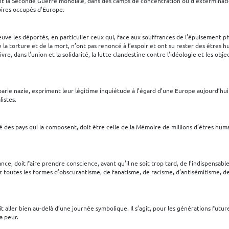
nt la Seconde Guerre mondiale, dans des camps de concentration ou d’exterminati
toires occupés d’Europe.
e les déportés, en particulier ceux qui, face aux souffrances de l’épuisement p
a torture et de la mort, n’ont pas renoncé à l’espoir et ont su rester des êtres hu
re, dans l’union et la solidarité, la lutte clandestine contre l’idéologie et les obje
barie nazie, expriment leur légitime inquiétude à l’égard d’une Europe aujourd’hui 
istes.
ité des pays qui la composent, doit être celle de la Mémoire de millions d’êtres hum
ce, doit faire prendre conscience, avant qu’il ne soit trop tard, de l’indispensabl
sur toutes les formes d’obscurantisme, de fanatisme, de racisme, d’antisémitisme, d
t aller bien au-delà d’une journée symbolique. Il s’agit, pour les générations futur
a peur.