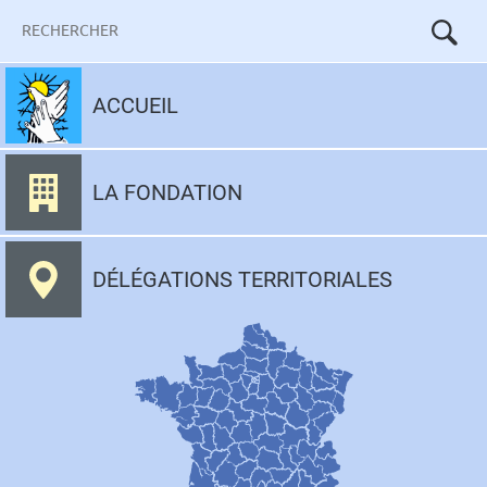
Mots-
clés
Aller
au
ACCUEIL
contenu
LA FONDATION
DÉLÉGATIONS TERRITORIALES