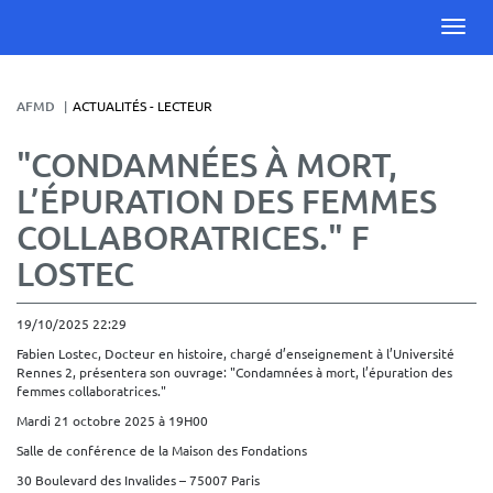
AFMD
ACTUALITÉS - LECTEUR
"CONDAMNÉES À MORT,
L’ÉPURATION DES FEMMES
COLLABORATRICES." F
LOSTEC
19/10/2025 22:29
Fabien Lostec, Docteur en histoire, chargé d’enseignement à l’Université
Rennes 2, présentera son ouvrage: "Condamnées à mort, l’épuration des
femmes collaboratrices."
Mardi 21 octobre 2025 à 19H00
Salle de conférence de la Maison des Fondations
30 Boulevard des Invalides – 75007 Paris