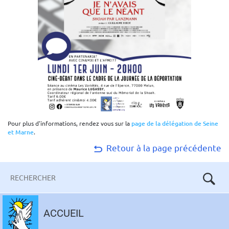
Pour plus d'informations, rendez vous sur la
page de la délégation de Seine
et Marne
.
Retour à la page précédente
Mots-
clés
Aller
au
ACCUEIL
contenu