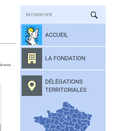
Mots-
clés
Aller
au
ACCUEIL
contenu
LA FONDATION
férents
DÉLÉGATIONS
TERRITORIALES