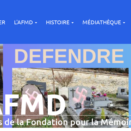
ER
L'AFMD
HISTOIRE
MÉDIATHÈQUE
AFMD
 de la Fondation pour la Mémoir